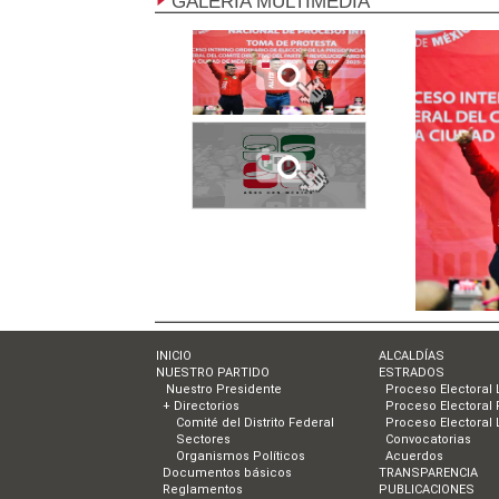
GALERÍA MULTIMEDIA
INICIO
ALCALDÍAS
NUESTRO PARTIDO
ESTRADOS
Nuestro Presidente
Proceso Electoral 
+ Directorios
Proceso Electoral 
Comité del Distrito Federal
Proceso Electoral 
Sectores
Convocatorias
Organismos Políticos
Acuerdos
Documentos básicos
TRANSPARENCIA
Reglamentos
PUBLICACIONES