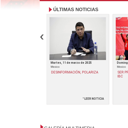
ÚLTIMAS NOTICIAS
e diciembre de 2024
Martes, 11 de marzo de 2025
Domingo
Mexico
Mexico
ADOR DE PROGRAMAS
DESINFORMACIÓN, POLARIZA
SER P
S
IBC
° LEER NOTICIA
° LEER NOTICIA