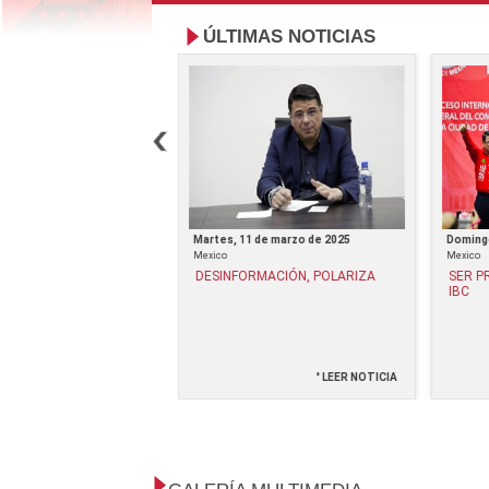
ÚLTIMAS NOTICIAS
e diciembre de 2024
Martes, 11 de marzo de 2025
Domingo
Mexico
Mexico
ADOR DE PROGRAMAS
DESINFORMACIÓN, POLARIZA
SER P
S
IBC
° LEER NOTICIA
° LEER NOTICIA