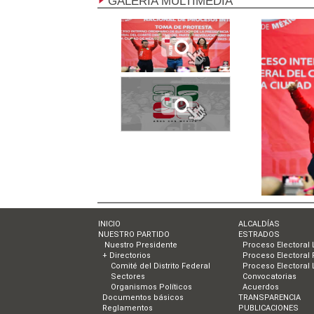
GALERÍA MULTIMEDIA
INICIO
ALCALDÍAS
NUESTRO PARTIDO
ESTRADOS
Nuestro Presidente
Proceso Electoral 
+ Directorios
Proceso Electoral 
Comité del Distrito Federal
Proceso Electoral 
Sectores
Convocatorias
Organismos Políticos
Acuerdos
Documentos básicos
TRANSPARENCIA
Reglamentos
PUBLICACIONES